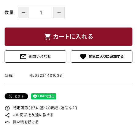
－
＋
数量
shopping_cart
カートに入れる
mail_outline
favorite
お問い合わせ
型番:
4562224401033
error_outline
特定商取引法に基づく表記 (返品など)
share
この商品を友達に教える
undo
買い物を続ける