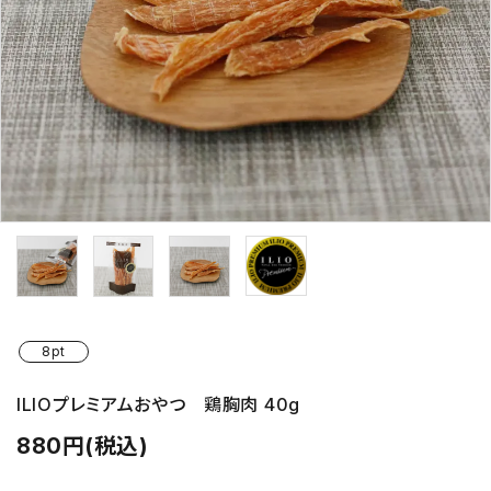
支払い方法について
特定商取引法に基づく表記
プライバシーポリシー
お問い合わせ
ACCOUNT MENU
ようこそ ゲスト 様
meeting_room
person
ログイン
新規会員登録
8pt
ILIOプレミアムおやつ 鶏胸肉 40g
880円(税込)