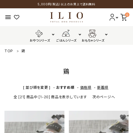
5,000円（税込）以上のお買上で送料無料
0
menu
おやつシリーズ
ごはんシリーズ
おもちゃシリーズ
TOP
鶏
おやつシリーズ
ごはんシリーズ
鶏
おもちゃシリーズ
[ 並び順を変更 ]
-
おすすめ順
-
価格順
-
新着順
全 [21] 商品中 [1-20] 商品を表示しています
次のページへ
GUIDELINES
favorite
favorite
配送・送料について