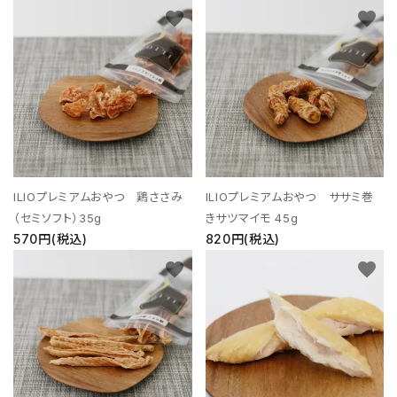
favorite
favorite
ILIOプレミアムおやつ 鶏ささみ
ILIOプレミアムおやつ ササミ巻
（セミソフト）35g
きサツマイモ 45g
570円(税込)
820円(税込)
favorite
favorite