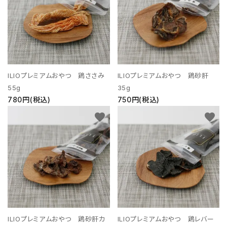
支払い方法について
特定商取引法に基づく表記
プライバシーポリシー
ILIOプレミアムおやつ 鶏ささみ
ILIOプレミアムおやつ 鶏砂肝
お問い合わせ
55g
35g
780円(税込)
750円(税込)
ACCOUNT MENU
favorite
favorite
ようこそ ゲスト 様
meeting_room
person
ログイン
新規会員登録
ILIOプレミアムおやつ 鶏砂肝カ
ILIOプレミアムおやつ 鶏レバー