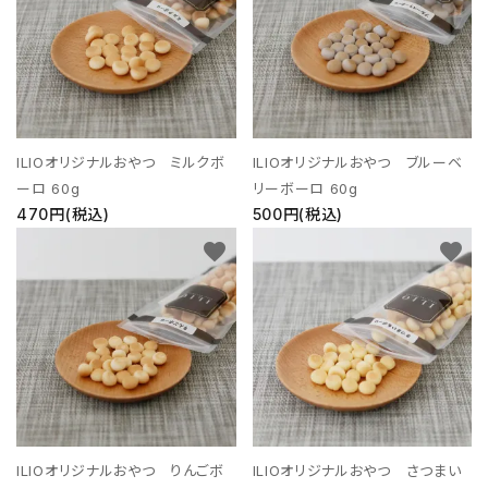
支払い方法について
特定商取引法に基づく表記
プライバシーポリシー
ILIOオリジナルおやつ ミルクボ
ILIOオリジナルおやつ ブルーベ
お問い合わせ
ーロ 60g
リーボーロ 60g
470円(税込)
500円(税込)
ACCOUNT MENU
favorite
favorite
ようこそ ゲスト 様
meeting_room
person
ログイン
新規会員登録
ILIOオリジナルおやつ りんごボ
ILIOオリジナルおやつ さつまい