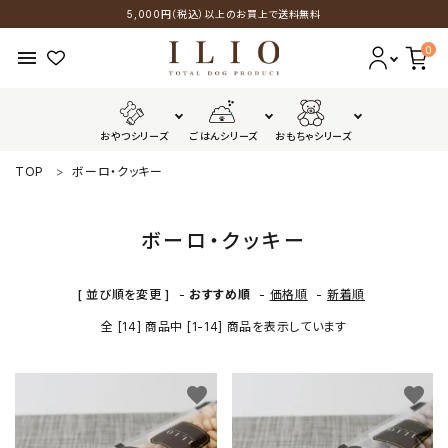
5,000円（税込）以上のお買上で送料無料
0
menu
おやつシリーズ
ごはんシリーズ
おもちゃシリーズ
TOP
ボーロ・クッキー
おやつシリーズ
ごはんシリーズ
ボーロ・クッキー
おもちゃシリーズ
[ 並び順を変更 ]
-
おすすめ順
-
価格順
-
新着順
全 [14] 商品中 [1-14] 商品を表示しています
GUIDELINES
favorite
favorite
配送・送料について