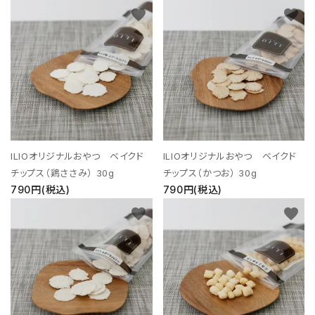
favorite
favorite
ILIOオリジナルおやつ ベイクド
ILIOオリジナルおやつ ベイクド
チップス（鶏ささみ） 30g
チップス（かつお） 30g
790円(税込)
790円(税込)
favorite
favorite