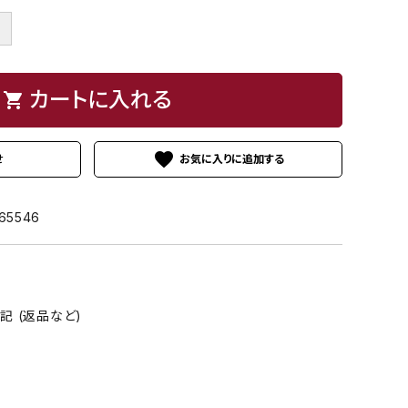
ボ
＋
カートに入れる
shopping_cart
favorite
せ
65546
 (返品など)