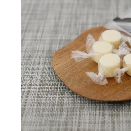
支払い方法について
特定商取引法に基づく表記
プライバシーポリシー
お問い合わせ
ACCOUNT MENU
ようこそ ゲスト 様
meeting_room
person
ログイン
新規会員登録