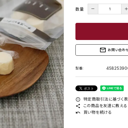
－
数量
mail_outline
お問い合わ
45825390
型番:
特定商取引法に基づく表記
error_outline
この商品を友達に教える
share
買い物を続ける
undo