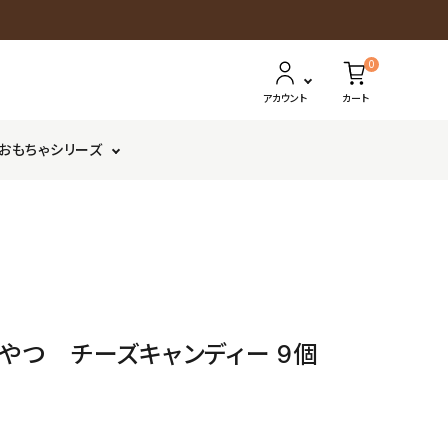
0
アカウント
カート
おもちゃシリーズ
さ
鶏以外
か
ボーロ・クッキー
が
み
家
おやつ チーズキャンディー 9個
ILIO
コ
ラ