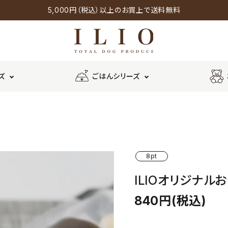
5,000円（税込）以上のお買上で送料無料
ズ
ごはんシリーズ
ーズ
オリジナルシリーズ
チキンシ
ポークシ
鶏
ウェット
リーズ
リーズ
タイプ
野菜・果物
チーズ
8pt
ILIOオリジナル
×
840円(税込)