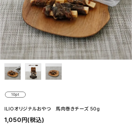
支払い方法について
特定商取引法に基づく表記
プライバシーポリシー
お問い合わせ
ACCOUNT MENU
ようこそ ゲスト 様
meeting_room
person
ログイン
新規会員登録
10pt
ILIOオリジナルおやつ 馬肉巻きチーズ 50g
1,050円(税込)