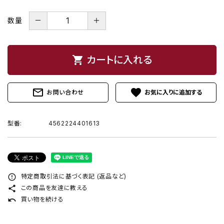
－
＋
数量
shopping_cart
カートに入れる
mail_outline
favorite
お問い合わせ
型番:
4562224401613
error_outline
特定商取引法に基づく表記 (返品など)
share
この商品を友達に教える
undo
買い物を続ける