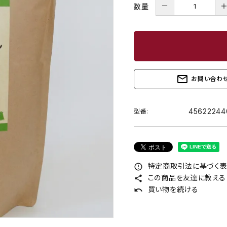
－
数量
mail_outline
お問い合わ
45622244
型番:
特定商取引法に基づく表記
error_outline
この商品を友達に教える
share
買い物を続ける
undo