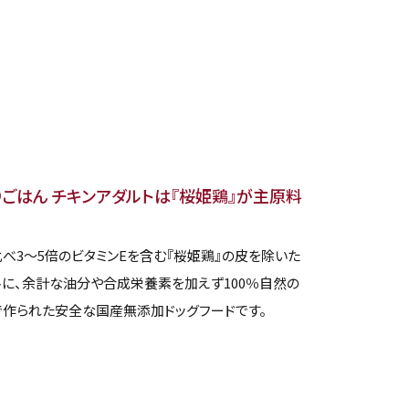
わりごはん チキンアダルトは『桜姫鶏』が主原料
べ3～5倍のビタミンEを含む『桜姫鶏』の皮を除いた
に、余計な油分や合成栄養素を加えず100％自然の
作られた安全な国産無添加ドッグフードです。