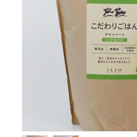
支払い方法について
特定商取引法に基づく表記
プライバシーポリシー
お問い合わせ
ACCOUNT MENU
ようこそ ゲスト 様
meeting_room
person
ログイン
新規会員登録