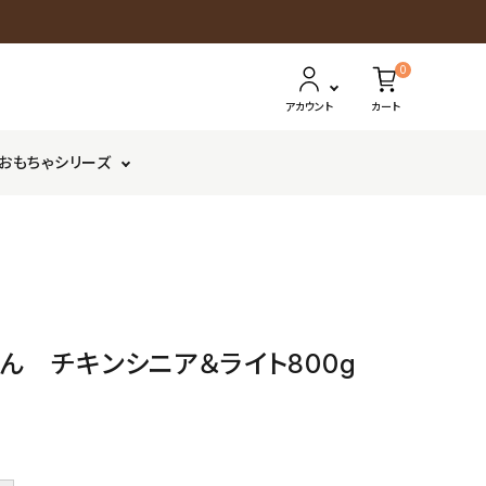
0
アカウント
カート
おもちゃシリーズ
さ
鶏以外
か
ボーロ・クッキー
が
み
はん チキンシニア＆ライト800g
家
ILIO
コ
ラ