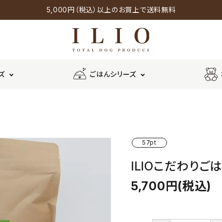
5,000円（税込）以上のお買上で送料無料
ズ
ごはんシリーズ
ーズ
オリジナルシリーズ
チキンシ
ポークシ
鶏
ウェット
リーズ
リーズ
タイプ
野菜・果物
チーズ
57pt
ILIOこだわりご
5,700円(税込)
×