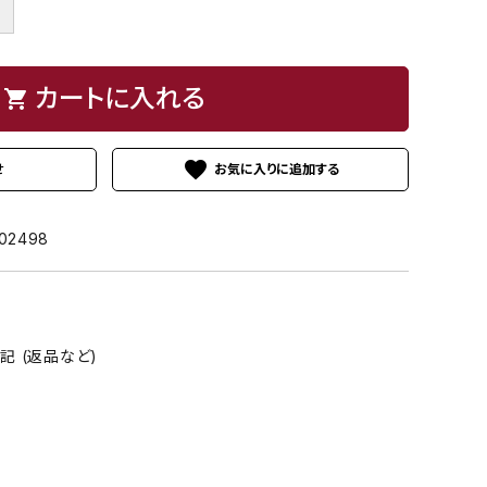
ボ
＋
カートに入れる
shopping_cart
favorite
せ
02498
 (返品など)