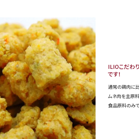
ILIOこだ
です！
通常の鶏肉に比
ムネ肉を主原料
食品原料のみで