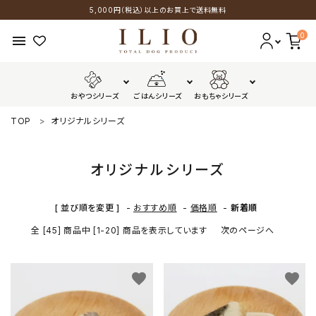
5,000円（税込）以上のお買上で送料無料
0
menu
おやつシリーズ
ごはんシリーズ
おもちゃシリーズ
TOP
オリジナルシリーズ
おやつシリーズ
ごはんシリーズ
オリジナルシリーズ
おもちゃシリーズ
[ 並び順を変更 ]
-
おすすめ順
-
価格順
-
新着順
全 [45] 商品中 [1-20] 商品を表示しています
次のページへ
GUIDELINES
favorite
favorite
配送・送料について