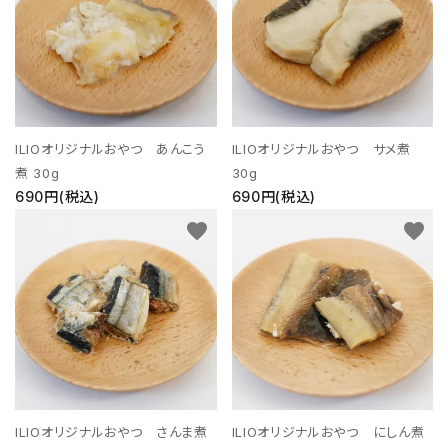
支払い方法について
特定商取引法に基づく表記
プライバシーポリシー
ILIOオリジナルおやつ あんこう
ILIOオリジナルおやつ サメ煮
お問い合わせ
煮 30g
30g
690円(税込)
690円(税込)
ACCOUNT MENU
favorite
favorite
ようこそ ゲスト 様
meeting_room
person
ログイン
新規会員登録
ILIOオリジナルおやつ さんま煮
ILIOオリジナルおやつ にしん煮