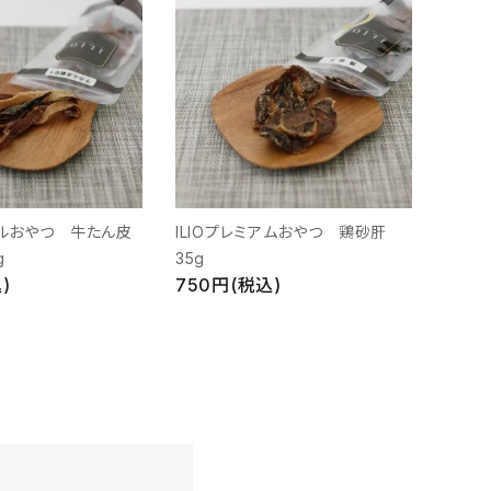
ナルおやつ 牛たん皮
ILIOプレミアムおやつ 鶏砂肝
g
35g
)
750円(税込)