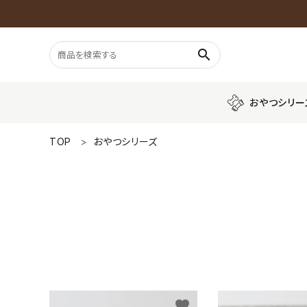
search
おやつシリー
TOP
おやつシリーズ
おやつシリーズ
プレミアムシリ
ごはんシリーズ
魚
おもちゃシリーズ
GUIDELINES
配送・送料について
favorite