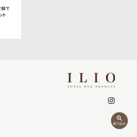
登録で
ント
zoom_in
絞り込み