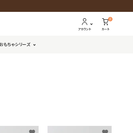
0
アカウント
カート
おもちゃシリーズ
さ
鶏以外
か
ボーロ・クッキー
が
み
家
ILIO
コ
ラ
favorite
favorite