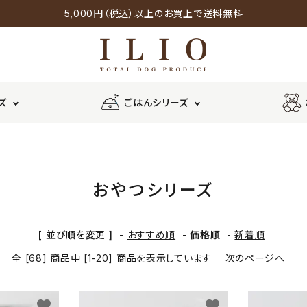
5,000円（税込）以上のお買上で送料無料
ズ
ごはんシリーズ
ーズ
オリジナルシリーズ
チキンシ
ポークシ
鶏
ウェット
リーズ
リーズ
タイプ
おやつシリーズ
野菜・果物
チーズ
[ 並び順を変更 ]
-
おすすめ順
-
価格順
-
新着順
×
全 [68] 商品中 [1-20] 商品を表示しています
次のページへ
favorite
favorite