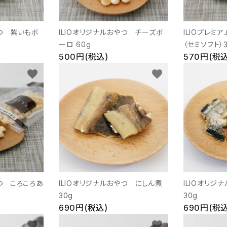
やつ 紫いもボ
ILIOオリジナルおやつ チーズボ
ILIOプレミ
ーロ 60g
（セミソフト）3
500円(税込)
570円(税込
favorite
favorite
やつ ころころあ
ILIOオリジナルおやつ にしん煮
ILIOオリジ
30g
30g
690円(税込)
690円(税込
favorite
favorite