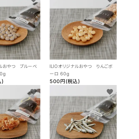
ボ
ナルおやつ ブルーベ
ILIOオリジナルおやつ りんごボ
0g
ーロ 60g
)
500円(税込)
favorite
favorite