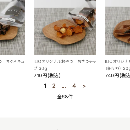
やつ まぐろキュ
ILIOオリジナルおやつ おさつチッ
ILIOオリジ
プ 30g
（細切り） 30
710円(税込)
740円(税込
1
2
…
4
>
全68件