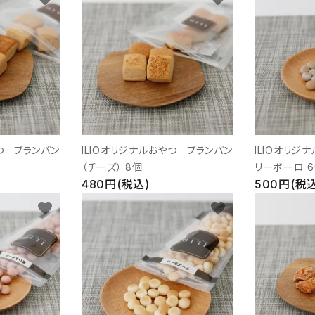
やつ ブランパン
ILIOオリジナルおやつ ブランパン
ILIOオリジ
（チーズ） 8個
リーボーロ 6
480円(税込)
500円(税込
favorite
favorite