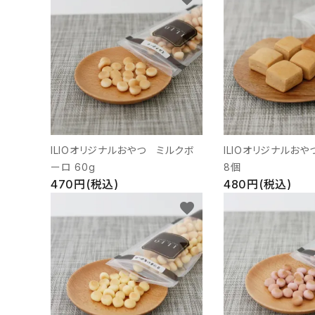
支払い方法について
特定商取引法に基づく表記
プライバシーポリシー
お問い合わせ
ILIOオリジナルおやつ ミルクボ
ILIOオリジナルお
ACCOUNT MENU
ーロ 60g
8個
ようこそ ゲスト 様
470円(税込)
480円(税込)
favorite
meeting_room
person
ログイン
新規会員登録