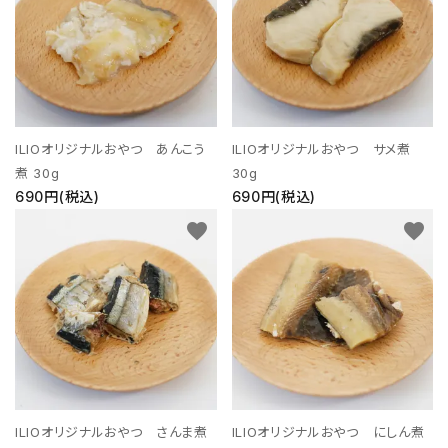
支払い方法について
特定商取引法に基づく表記
プライバシーポリシー
ILIOオリジナルおやつ あんこう
ILIOオリジナルおやつ サメ煮
お問い合わせ
煮 30g
30g
690円(税込)
690円(税込)
ACCOUNT MENU
favorite
favorite
ようこそ ゲスト 様
meeting_room
person
ログイン
新規会員登録
ILIOオリジナルおやつ さんま煮
ILIOオリジナルおやつ にしん煮