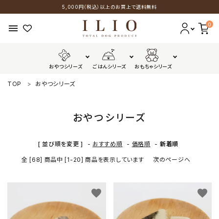
5,000円（税込）以上のお買上で送料無料
0
menu
おやつシリーズ
ごはんシリーズ
おもちゃシリーズ
TOP
おやつシリーズ
おやつシリーズ
ごはんシリーズ
おやつシリーズ
おもちゃシリーズ
[ 並び順を変更 ]
-
おすすめ順
-
価格順
-
新着順
全 [68] 商品中 [1-20] 商品を表示しています
次のページへ
GUIDELINES
favorite
favorite
配送・送料について